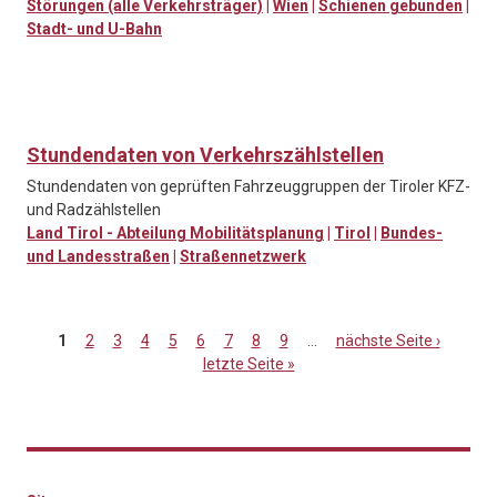
Störungen (alle Verkehrsträger)
|
Wien
|
Schienen gebunden
|
Stadt- und U-Bahn
Stundendaten von Verkehrszählstellen
Stundendaten von geprüften Fahrzeuggruppen der Tiroler KFZ-
und Radzählstellen
Land Tirol - Abteilung Mobilitätsplanung
|
Tirol
|
Bundes-
und Landesstraßen
|
Straßennetzwerk
1
2
3
4
5
6
7
8
9
…
nächste Seite ›
letzte Seite »
Seiten