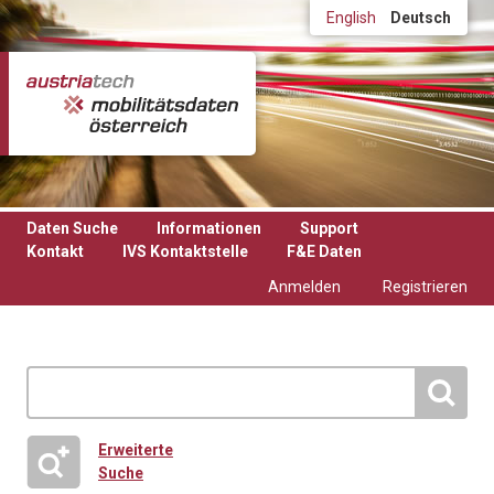
Direkt zum Inhalt
English
Deutsch
Daten Suche
Informationen
Support
Kontakt
IVS Kontaktstelle
F&E Daten
Anmelden
Registrieren
Erweiterte
Suche