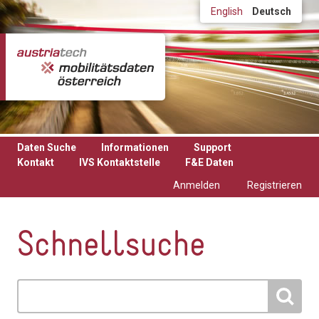
Direkt zum Inhalt
English
Deutsch
Daten Suche
Informationen
Support
Kontakt
IVS Kontaktstelle
F&E Daten
Anmelden
Registrieren
Schnellsuche