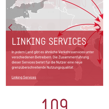
PARK- &
LINKING SERVICES
LADEINFORMATIONEN
In jedem Land gibt es ähnliche Verkehrsservices unter
Auflistung von Datensätze zu den Themen alternative
verschiedenen Betreibern. Die Zusammenführung
Kraftstoffe und Parkplatzinformationen. Wer besitzt
dieser Services bietet für die Nutzer eine neue
Infrastrukturdaten und gibt es eine
grenzüberschreitende Nutzungsqualität.
Verfügbarkeitsmessung?
Linking Services
Park- & Ladeinformationen
109