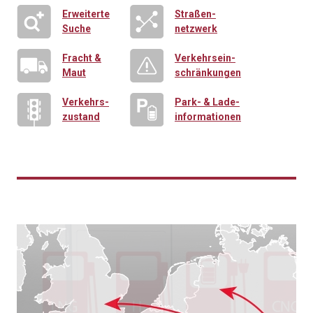
Erweiterte
Straßen-
Suche
netzwerk
Fracht &
Verkehrsein-
Maut
schränkungen
Verkehrs-
Park- & Lade-
zustand
informationen