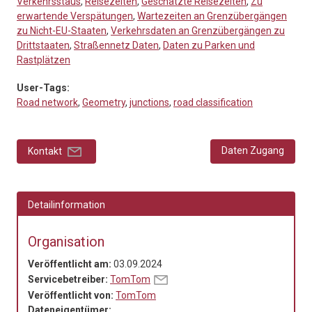
Verkehrsstaus
,
Reisezeiten
,
Geschätzte Reisezeiten
,
Zu
erwartende Verspätungen
,
Wartezeiten an Grenzübergängen
zu Nicht-EU-Staaten
,
Verkehrsdaten an Grenzübergängen zu
Drittstaaten
,
Straßennetz Daten
,
Daten zu Parken und
Rastplätzen
User-Tags:
Road network
,
Geometry
,
junctions
,
road classification
Daten Zugang
Kontakt
Detailinformation
Organisation
Veröffentlicht am:
03.09.2024
Servicebetreiber:
TomTom
Veröffentlicht von:
TomTom
Dateneigentümer: