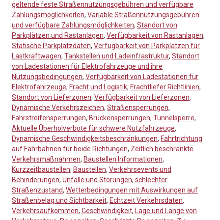
geltende feste Straßennutzungsgebühren und verfügbare
Zahlungsmöglichkeiten
,
Variable Straßennutzungsgebühren
und verfügbare Zahlungsmöglichkeiten
,
Standort von
Parkplätzen und Rastanlagen
,
Verfügbarkeit von Rastanlagen
,
Statische Parkplatzdaten
,
Verfügbarkeit von Parkplätzen für
Lastkraftwagen
,
Tankstellen und Ladeinfrastruktur
,
Standort
von Ladestationen für Elektrofahrzeuge und ihre
Nutzungsbedingungen
,
Verfügbarkeit von Ladestationen für
Elektrofahrzeuge
,
Fracht und Logistik
,
Frachtliefer Richtlinien
,
Standort von Lieferzonen
,
Verfügbarkeit von Lieferzonen
,
Dynamische Verkehrszeichen
,
Straßensperrungen
,
Fahrstreifensperrungen
,
Brückensperrungen
,
Tunnelsperre
,
Aktuelle Überholverbote für schwere Nutzfahrzeuge
,
Dynamische Geschwindigkeitsbeschränkungen
,
Fahrtrichtung
auf Fahrbahnen für beide Richtungen
,
Zeitlich beschränkte
Verkehrsmaßnahmen
,
Baustellen Informationen
,
Kurzzeitbaustellen
,
Baustellen
,
Verkehrsevents und
Behinderungen
,
Unfälle und Störungen
,
schlechter
Straßenzustand
,
Wetterbedingungen mit Auswirkungen auf
Straßenbelag und Sichtbarkeit
,
Echtzeit Verkehrsdaten
,
Verkehrsaufkommen
,
Geschwindigkeit
,
Lage und Länge von