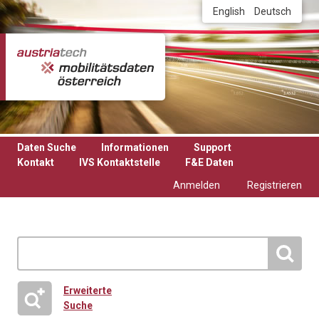
Direkt zum Inhalt
English
Deutsch
Daten Suche
Informationen
Support
Kontakt
IVS Kontaktstelle
F&E Daten
Anmelden
Registrieren
Erweiterte
Suche