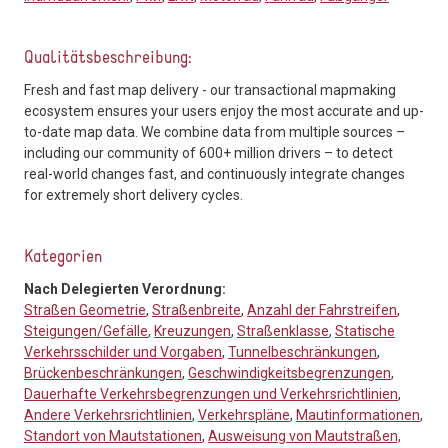
Qualitätsbeschreibung:
Fresh and fast map delivery - our transactional mapmaking
ecosystem ensures your users enjoy the most accurate and up-
to-date map data. We combine data from multiple sources –
including our community of 600+ million drivers – to detect
real-world changes fast, and continuously integrate changes
for extremely short delivery cycles.
Kategorien
Nach Delegierten Verordnung:
Straßen Geometrie
,
Straßenbreite
,
Anzahl der Fahrstreifen
,
Steigungen/Gefälle
,
Kreuzungen
,
Straßenklasse
,
Statische
Verkehrsschilder und Vorgaben
,
Tunnelbeschränkungen
,
Brückenbeschränkungen
,
Geschwindigkeitsbegrenzungen
,
Dauerhafte Verkehrsbegrenzungen und Verkehrsrichtlinien
,
Andere Verkehrsrichtlinien
,
Verkehrspläne
,
Mautinformationen
,
Standort von Mautstationen
,
Ausweisung von Mautstraßen,