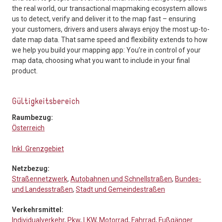
the real world, our transactional mapmaking ecosystem allows
us to detect, verify and deliver it to the map fast – ensuring
your customers, drivers and users always enjoy the most up-to-
date map data. That same speed and flexibility extends to how
we help you build your mapping app: You’re in control of your
map data, choosing what you want to include in your final
product.
Gültigkeitsbereich
Raumbezug:
Österreich
Inkl. Grenzgebiet
Netzbezug:
Straßennetzwerk
,
Autobahnen und Schnellstraßen
,
Bundes-
und Landesstraßen
,
Stadt und Gemeindestraßen
Verkehrsmittel:
Individualverkehr
,
Pkw
,
LKW
,
Motorrad
,
Fahrrad
,
Fußgänger