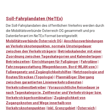
Soll-Fahrplandaten (NeTEx)
Die Soll-Fahrplandaten des öffentlichen Verkehrs werden durch
die Mobilitätsverbünde Österreich OG gesammelt und pro
Datenlieferant im NeTEx Format bereitgestellt.
Mobilitätsverbünde Österreich OG
|
Anschlussverbindungen
an Verkehrsknotenpunkten, normale Umsteigedauer
zwischen den Verkehrsträgern
|
Betriebskalender mit einer
Zuordnung zwischen Tageskategorien und Kalendertagen
|
Betriebszeiten
|
Einrichtungen für Fußgänger
|
Fahrpläne
|
Fahrzeugausstattung (Wagenklassen, Bord-WLAN usw.)
|
Fußwegenetz und Zugänglichkeitshilfen
|
Netztopologie und
Routen/Strecken (Topologie)
|
Planmäßiger Übergang
zwischen garantierten Linienverkehrsdiensten
|
Verkehrsdienstbetreiber
|
Voraussichtliche Reisedauer je
nach Tageskategorie, Zeitfenster und Verkehrsträger bzw.
Verkehrsträgerkombination
|
Zugänglichkeit von
Zugangsknoten und Wege innerhalb von
Verkehrsknotenpunkten
|
Inkl. Grenzgebiet
|
Österreich
|