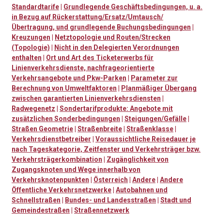
Standardtarife
|
Grundlegende Geschäftsbedingungen, u. a.
in Bezug auf Rückerstattung/Ersatz/Umtausch/
Übertragung, und grundlegende Buchungsbedingungen
|
Kreuzungen
|
Netztopologie und Routen/Strecken
(Topologie)
|
Nicht in den Delegierten Verordnungen
enthalten
|
Ort und Art des Ticketerwerbs für
Linienverkehrsdienste, nachfrageorientierte
Verkehrsangebote und Pkw-Parken
|
Parameter zur
Berechnung von Umweltfaktoren
|
Planmäßiger Übergang
zwischen garantierten Linienverkehrsdiensten
|
Radwegenetz
|
Sondertarifprodukte: Angebote mit
zusätzlichen Sonderbedingungen
|
Steigungen/Gefälle
|
Straßen Geometrie
|
Straßenbreite
|
Straßenklasse
|
Verkehrsdienstbetreiber
|
Voraussichtliche Reisedauer je
nach Tageskategorie, Zeitfenster und Verkehrsträger bzw.
Verkehrsträgerkombination
|
Zugänglichkeit von
Zugangsknoten und Wege innerhalb von
Verkehrsknotenpunkten
|
Österreich
|
Andere
|
Andere
Öffentliche Verkehrsnetzwerke
|
Autobahnen und
Schnellstraßen
|
Bundes- und Landesstraßen
|
Stadt und
Gemeindestraßen
|
Straßennetzwerk