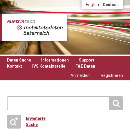
Direkt zum Inhalt
English
Deutsch
Daten Suche
Informationen
Support
Kontakt
IVS Kontaktstelle
F&E Daten
Anmelden
Registrieren
Erweiterte
Suche