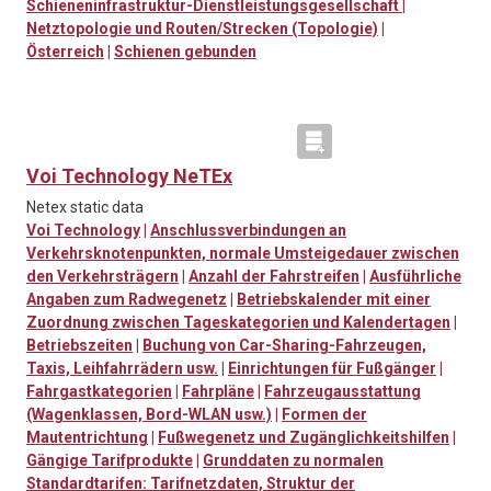
Schieneninfrastruktur-Dienstleistungsgesellschaft
|
Netztopologie und Routen/Strecken (Topologie)
|
Österreich
|
Schienen gebunden
Voi Technology NeTEx
Netex static data
Voi Technology
|
Anschlussverbindungen an
Verkehrsknotenpunkten, normale Umsteigedauer zwischen
den Verkehrsträgern
|
Anzahl der Fahrstreifen
|
Ausführliche
Angaben zum Radwegenetz
|
Betriebskalender mit einer
Zuordnung zwischen Tageskategorien und Kalendertagen
|
Betriebszeiten
|
Buchung von Car-Sharing-Fahrzeugen,
Taxis, Leihfahrrädern usw.
|
Einrichtungen für Fußgänger
|
Fahrgastkategorien
|
Fahrpläne
|
Fahrzeugausstattung
(Wagenklassen, Bord-WLAN usw.)
|
Formen der
Mautentrichtung
|
Fußwegenetz und Zugänglichkeitshilfen
|
Gängige Tarifprodukte
|
Grunddaten zu normalen
Standardtarifen: Tarifnetzdaten, Struktur der