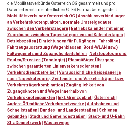
die Mobilitätsverbünde Österreich OG gesammelt und pro
Datenlieferant im einheitlichen GTFS Format bereitgestellt.
Mobilitätsverbünde Österreich OG
|
Anschlussverbindungen
an Verkehrsknotenpunkten, normale Umsteigedauer
zwischen den Verkehrsträgern
|
Betriebskalender mit einer
Zuordnung zwischen Tageskategorien und Kalendertagen
|
Betriebszeiten
|
Einrichtungen für Fußgänger
|
Fahrpläne
|
Fahrzeugausstattung (Wagenklassen, Bord-WLAN usw.)
|
Fußwegenetz und Zugänglichkeitshilfen
|
Netztopologie und
Routen/Strecken (Topologie)
|
Planmäßiger Übergang
zwischen garantierten Linienverkehrsdiensten
|
Verkehrsdienstbetreiber
|
Voraussichtliche Reisedauer je
nach Tageskategorie, Zeitfenster und Verkehrsträger bzw.
Verkehrsträgerkombination
|
Zugänglichkeit von
Zugangsknoten und Wege innerhalb von
Verkehrsknotenpunkten
|
Inkl. Grenzgebiet
|
Österreich
|
Andere Öffentliche Verkehrsnetzwerke
|
Autobahnen und
Schnellstraßen
|
Bundes- und Landesstraßen
|
Schienen
gebunden
|
Stadt und Gemeindestraßen
|
Stadt- und U-Bahn
|
Straßennetzwerk
|
Wasserwege