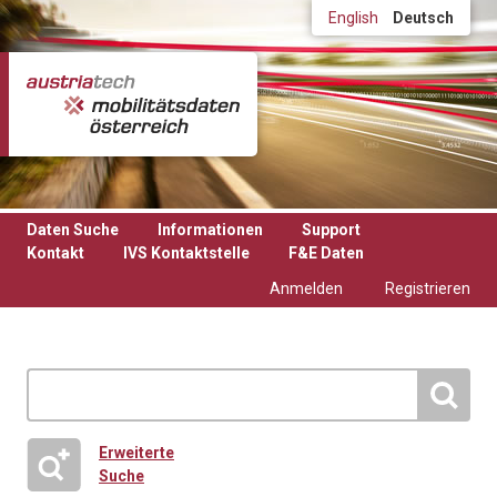
Direkt zum Inhalt
English
Deutsch
Daten Suche
Informationen
Support
Kontakt
IVS Kontaktstelle
F&E Daten
Anmelden
Registrieren
Erweiterte
Suche