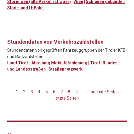
Störungen (alle Verkehrsträger)
|
Wien
|
Schienen gebunden
|
Stadt- und U-Bahn
Stundendaten von Verkehrszählstellen
Stundendaten von geprüften Fahrzeuggruppen der Tiroler KFZ-
und Radzählstellen
Land Tirol - Abteilung Mobilitätsplanung
|
Tirol
|
Bundes-
und Landesstraßen
|
Straßennetzwerk
1
2
3
4
5
6
7
8
9
…
nächste Seite ›
letzte Seite »
Seiten