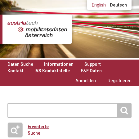
Direkt zum Inhalt
English
Deutsch
Daten Suche
Informationen
Support
Kontakt
IVS Kontaktstelle
F&E Daten
Anmelden
Registrieren
Erweiterte
Suche