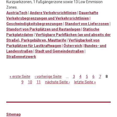
Kurzparkzonen, 1 Fußgängerzone sowie 13 Low Emmision
Zones.
AustriaTech
|
Andere Verkehrsrichtlinien
|
Dauerhafte
Verkehrsbegrenzungen und Verkehrsrichtlinien
|
Geschwindigkeitsbegrenzungen
|
Standort von Lieferzonen
|
Standort von Parkplätzen und Rastanlagen
|
Statische
Parkplatzdaten
|
Verfügbare Parkflächen (an und abseits der
Straße), Parkgebühren, Mauttarife
|
Verfügbarkeit von
Parkplätzen für Lastkraftwagen
|
Österreich
|
Bundes- und
Landesstraßen
|
Stadt und Gemeindestraßen
|
Straßennetzwerk
« erste Seite
‹ vorherige Seite
…
3
4
5
6
7
8
9
10
11
nächste Seite ›
letzte Seite »
Seiten
Sitemap