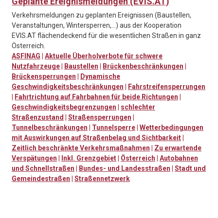
Geplante Ereignismeldungen (EVIS.AT)
Verkehrsmeldungen zu geplanten Ereignissen (Baustellen,
Veranstaltungen, Wintersperren,…) aus der Kooperation
EVIS.AT flächendeckend für die wesentlichen Straßen in ganz
Österreich.
ASFINAG
|
Aktuelle Überholverbote für schwere
Nutzfahrzeuge
|
Baustellen
|
Brückenbeschränkungen
|
Brückensperrungen
|
Dynamische
Geschwindigkeitsbeschränkungen
|
Fahrstreifensperrungen
|
Fahrtrichtung auf Fahrbahnen für beide Richtungen
|
Geschwindigkeitsbegrenzungen
|
schlechter
Straßenzustand
|
Straßensperrungen
|
Tunnelbeschränkungen
|
Tunnelsperre
|
Wetterbedingungen
mit Auswirkungen auf Straßenbelag und Sichtbarkeit
|
Zeitlich beschränkte Verkehrsmaßnahmen
|
Zu erwartende
Verspätungen
|
Inkl. Grenzgebiet
|
Österreich
|
Autobahnen
und Schnellstraßen
|
Bundes- und Landesstraßen
|
Stadt und
Gemeindestraßen
|
Straßennetzwerk