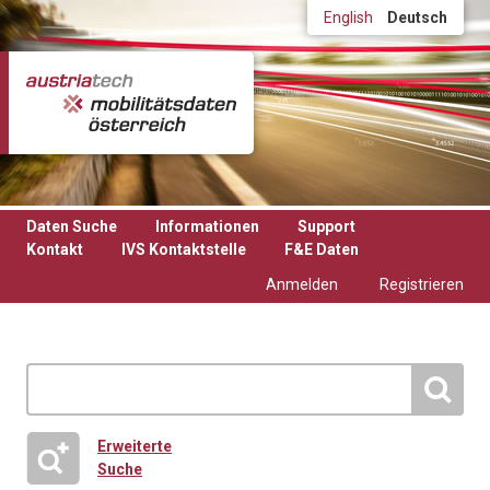
Direkt zum Inhalt
English
Deutsch
Daten Suche
Informationen
Support
Kontakt
IVS Kontaktstelle
F&E Daten
Anmelden
Registrieren
Erweiterte
Suche