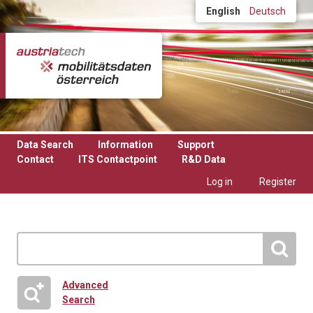
Skip to main content
English
Deutsch
Data Search
Information
Support
Contact
ITS Contactpoint
R&D Data
Log in
Register
Advanced
Search