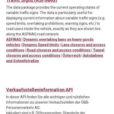
Traffic Signs (ASFINAG)
The data package provides the current operating states of
variable traffic signs. The data is particularly useful for
displaying current information about variable traffic signs (e.g.
speed limits, overtaking prohibitions, warning signs, etc.) to
road users inside the vehicle, exactly as they are shown live
along the ASFINAG road network.
ASFINAG
|
Dynamic overtaking bans on heavy goods
vehicles
|
Dynamic Speed limits
|
Lane closures and access
conditions
|
Road closures and access conditions
|
Tunnel
closures and access conditions
|
Österreich
|
Autobahnen
und Schnellstraßen
Verkaufsstelleninformation API
In dieser API finden Sie alle wichtigen und nützlichen
Informationen zu unseren Verkaufsstellen der ÖBB-
Personenverkehr AG:
Inkludiert sind z.B. Öffnungszeiten, Standorte der