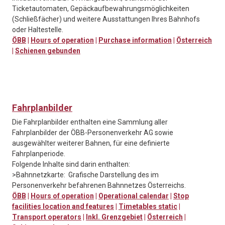
Ticketautomaten, Gepäckaufbewahrungsmöglichkeiten
(Schließfächer) und weitere Ausstattungen Ihres Bahnhofs
oder Haltestelle.
ÖBB
|
Hours of operation
|
Purchase information
|
Österreich
|
Schienen gebunden
Fahrplanbilder
Die Fahrplanbilder enthalten eine Sammlung aller
Fahrplanbilder der ÖBB-Personenverkehr AG sowie
ausgewählter weiterer Bahnen, für eine definierte
Fahrplanperiode.
Folgende Inhalte sind darin enthalten:
>Bahnnetzkarte: Grafische Darstellung des im
Personenverkehr befahrenen Bahnnetzes Österreichs.
ÖBB
|
Hours of operation
|
Operational calendar
|
Stop
facilities location and features
|
Timetables static
|
Transport operators
|
Inkl. Grenzgebiet
|
Österreich
|