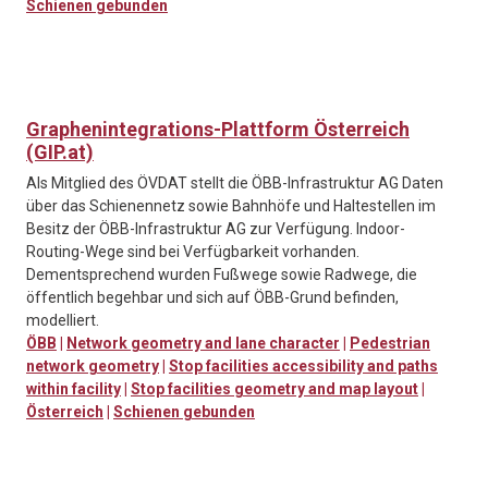
Schienen gebunden
Graphenintegrations-Plattform Österreich
(GIP.at)
Als Mitglied des ÖVDAT stellt die ÖBB-Infrastruktur AG Daten
über das Schienennetz sowie Bahnhöfe und Haltestellen im
Besitz der ÖBB-Infrastruktur AG zur Verfügung. Indoor-
Routing-Wege sind bei Verfügbarkeit vorhanden.
Dementsprechend wurden Fußwege sowie Radwege, die
öffentlich begehbar und sich auf ÖBB-Grund befinden,
modelliert.
ÖBB
|
Network geometry and lane character
|
Pedestrian
network geometry
|
Stop facilities accessibility and paths
within facility
|
Stop facilities geometry and map layout
|
Österreich
|
Schienen gebunden