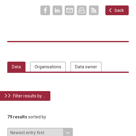
back
Data
Organisations
Data owner
Filter results by ...
79 results
sorted by