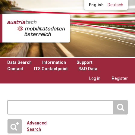
Skip to main content
English
Deutsch
Data Search
Information
Support
Contact
ITS Contactpoint
R&D Data
Log in
Register
Advanced
Search