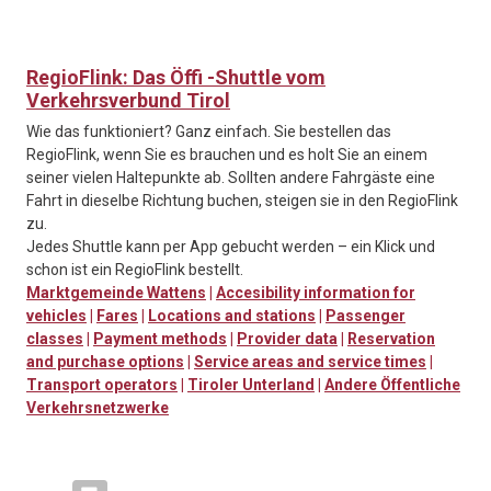
RegioFlink: Das Öffi -Shuttle vom
Verkehrsverbund Tirol
Wie das funktioniert? Ganz einfach. Sie bestellen das
RegioFlink, wenn Sie es brauchen und es holt Sie an einem
seiner vielen Haltepunkte ab. Sollten andere Fahrgäste eine
Fahrt in dieselbe Richtung buchen, steigen sie in den RegioFlink
zu.
Jedes Shuttle kann per App gebucht werden – ein Klick und
schon ist ein RegioFlink bestellt.
Marktgemeinde Wattens
|
Accesibility information for
vehicles
|
Fares
|
Locations and stations
|
Passenger
classes
|
Payment methods
|
Provider data
|
Reservation
and purchase options
|
Service areas and service times
|
Transport operators
|
Tiroler Unterland
|
Andere Öffentliche
Verkehrsnetzwerke