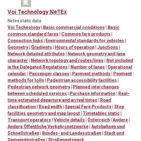
Voi Technology NeTEx
Netex static data
Voi Technology
|
Basic commercial conditions
|
Basic
common standard fares
|
Common fare products
|
Connection links
|
Environmental standards for vehicles
|
Geometry
|
Gradients
|
Hours of operation
|
Junctions
|
Network detailed attributes
|
Network geometry and lane
character
|
Network topology and routes/lines
|
Not included
in the Delegated Regulations
|
Number of lanes
|
Operational
calendar
|
Passenger classes
|
Payment methods
|
Payment
methods for tolls
|
Pedestrian accessibility facilities
|
Pedestrian network geometry
|
Planned interchanges
between scheduled services
|
Purchase information
|
Real-
time estimated departure and arrival times
|
Road
classification
|
Road width
|
Special Fare Products
|
Stop
facilities geometry and map layout
|
Timetables static
|
Transport operators
|
Vehicle details
|
Österreich
|
Andere
|
Andere Öffentliche Verkehrsnetzwerke
|
Autobahnen und
Schnellstraßen
|
Bundes- und Landesstraßen
|
Stadt und
Gemeindestraßen
|
Straßennetzwerk