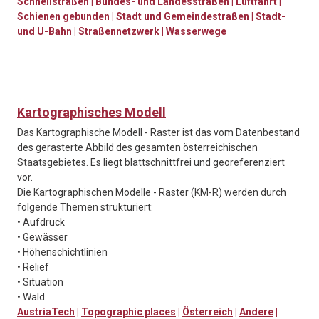
Schnellstraßen
|
Bundes- und Landesstraßen
|
Luftfahrt
|
Schienen gebunden
|
Stadt und Gemeindestraßen
|
Stadt-
und U-Bahn
|
Straßennetzwerk
|
Wasserwege
Kartographisches Modell
Das Kartographische Modell - Raster ist das vom Datenbestand
des gerasterte Abbild des gesamten österreichischen
Staatsgebietes. Es liegt blattschnittfrei und georeferenziert
vor.
Die Kartographischen Modelle - Raster (KM-R) werden durch
folgende Themen strukturiert:
• Aufdruck
• Gewässer
• Höhenschichtlinien
• Relief
• Situation
• Wald
AustriaTech
|
Topographic places
|
Österreich
|
Andere
|