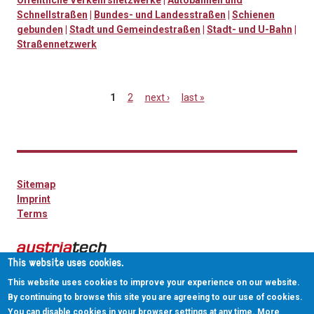
Öffentliche Verkehrsnetzwerke
|
Autobahnen und
Schnellstraßen
|
Bundes- und Landesstraßen
|
Schienen
gebunden
|
Stadt und Gemeindestraßen
|
Stadt- und U-Bahn
|
Straßennetzwerk
1
2
next ›
last »
Pages
Sitemap
Imprint
Terms
This website uses cookies.
This website uses cookies to improve your experience on our website.
By continuing to browse this site you are agreeing to our use of cookies.
You can disable cookies in your browser settings at any time. More