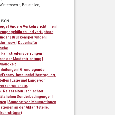
Wintersperre, Baustellen,
t JSON
zeuge
|
Andere Verkehrsrichtlinien
|
tzungsgebühren und verfügbare
ungen
|
Brückensperrungen
|
dern usw.
|
Dauerhafte
sche
|
Fahrstreifensperrungen
|
en der Mautentrichtung
|
indigkeit
|
mleitungen
|
Grundlegende
ng/Ersatz/Umtausch/Übertragung,
tellen
|
Lage und Länge von
nverkehrsdienste,
n
|
Reisezeiten
|
schlechter
sätzlichen Sonderbedingungen
|
ngen
|
Standort von Mautstationen
tionen an der Abfahrtstelle,
rkehrsträger)
|