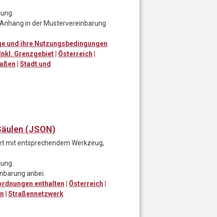
rung.
s Anhang in der Mustervereinbarung
uge und ihre Nutzungsbedingungen
Inkl. Grenzgebiet
|
Österreich
|
raßen
|
Stadt und
Säulen (JSON)
tet mit entsprechendem Werkzeug,
rung.
inbarung anbei.
rordnungen enthalten
|
Österreich
|
en
|
Straßennetzwerk