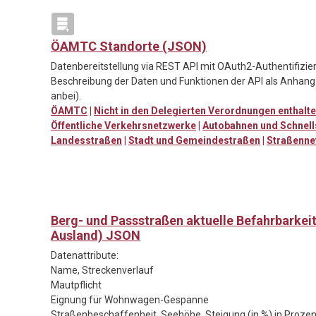
ÖAMTC Standorte (JSON)
Datenbereitstellung via REST API mit OAuth2-Authentifizie
Beschreibung der Daten und Funktionen der API als Anhang 
anbei).
ÖAMTC
|
Nicht in den Delegierten Verordnungen enthalt
Öffentliche Verkehrsnetzwerke
|
Autobahnen und Schnell
Landesstraßen
|
Stadt und Gemeindestraßen
|
Straßenne
Berg- und Passstraßen aktuelle Befahrbarkei
Ausland) JSON
Datenattribute:
Name, Streckenverlauf
Mautpflicht
Eignung für Wohnwagen-Gespanne
Straßenbeschaffenheit, Seehöhe, Steigung (in %) in Prozen