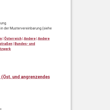
rung.
in der Mustervereinbarung (siehe
en
|
Österreich
|
Andere
|
Andere
straßen
|
Bundes- und
tzwerk
t (Öst. und angrenzendes
t