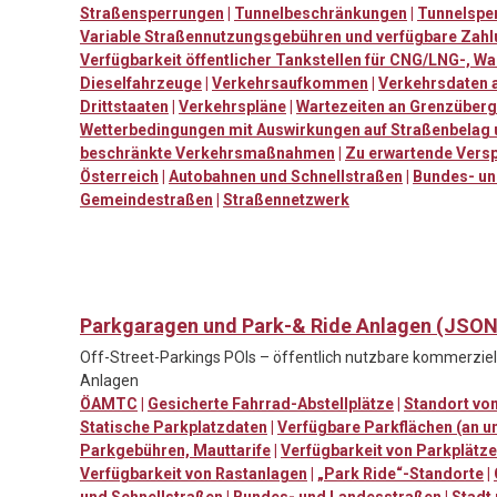
Straßensperrungen
|
Tunnelbeschränkungen
|
Tunnelspe
Variable Straßennutzungsgebühren und verfügbare Zah
Verfügbarkeit öffentlicher Tankstellen für CNG/LNG-, Wa
Dieselfahrzeuge
|
Verkehrsaufkommen
|
Verkehrsdaten 
Drittstaaten
|
Verkehrspläne
|
Wartezeiten an Grenzüberg
Wetterbedingungen mit Auswirkungen auf Straßenbelag u
beschränkte Verkehrsmaßnahmen
|
Zu erwartende Vers
Österreich
|
Autobahnen und Schnellstraßen
|
Bundes- un
Gemeindestraßen
|
Straßennetzwerk
Parkgaragen und Park-& Ride Anlagen (JSON
Off-Street-Parkings POIs – öffentlich nutzbare kommerziel
Anlagen
ÖAMTC
|
Gesicherte Fahrrad-Abstellplätze
|
Standort vo
Statische Parkplatzdaten
|
Verfügbare Parkflächen (an un
Parkgebühren, Mauttarife
|
Verfügbarkeit von Parkplätze
Verfügbarkeit von Rastanlagen
|
„Park Ride“-Standorte
|
und Schnellstraßen
|
Bundes- und Landesstraßen
|
Stadt