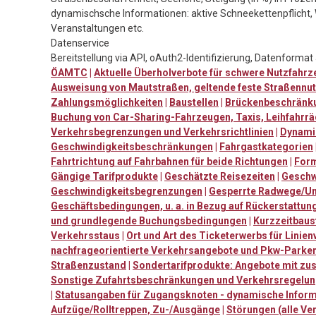
dynamischsche Informationen: aktive Schneekettenpflicht, 
Veranstaltungen etc.
Datenservice
Bereitstellung via API, oAuth2-Identifizierung, Datenforma
ÖAMTC
|
Aktuelle Überholverbote für schwere Nutzfahr
Ausweisung von Mautstraßen, geltende feste Straßennu
Zahlungsmöglichkeiten
|
Baustellen
|
Brückenbeschränk
Buchung von Car-Sharing-Fahrzeugen, Taxis, Leihfahrrä
Verkehrsbegrenzungen und Verkehrsrichtlinien
|
Dynami
Geschwindigkeitsbeschränkungen
|
Fahrgastkategorien
Fahrtrichtung auf Fahrbahnen für beide Richtungen
|
Form
Gängige Tarifprodukte
|
Geschätzte Reisezeiten
|
Geschw
Geschwindigkeitsbegrenzungen
|
Gesperrte Radwege/U
Geschäftsbedingungen, u. a. in Bezug auf Rückerstattu
und grundlegende Buchungsbedingungen
|
Kurzzeitbaus
Verkehrsstaus
|
Ort und Art des Ticketerwerbs für Linie
nachfrageorientierte Verkehrsangebote und Pkw-Parke
Straßenzustand
|
Sondertarifprodukte: Angebote mit zu
Sonstige Zufahrtsbeschränkungen und Verkehrsregelu
|
Statusangaben für Zugangsknoten - dynamische Informa
Aufzüge/Rolltreppen, Zu-/Ausgänge
|
Störungen (alle Ve