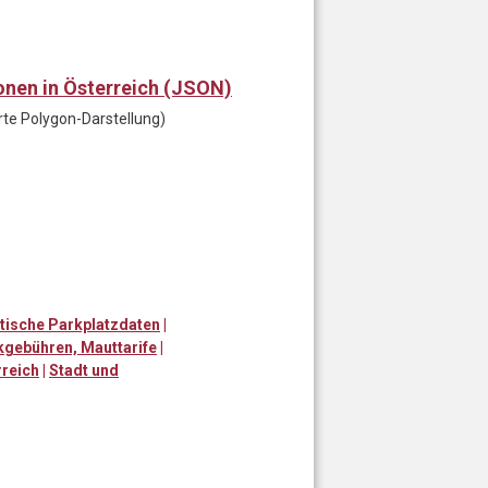
nen in Österreich (JSON)
rte Polygon-Darstellung)
tische Parkplatzdaten
|
rkgebühren, Mauttarife
|
rreich
|
Stadt und