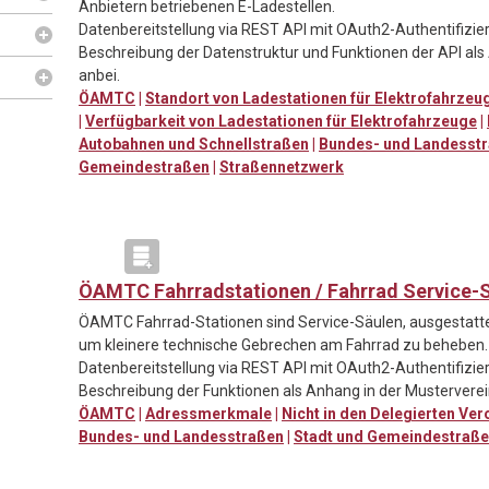
Anbietern betriebenen E-Ladestellen.
Datenbereitstellung via REST API mit OAuth2-Authentifizie
Beschreibung der Datenstruktur und Funktionen der API al
anbei.
ÖAMTC
|
Standort von Ladestationen für Elektrofahrze
|
Verfügbarkeit von Ladestationen für Elektrofahrzeuge
|
Autobahnen und Schnellstraßen
|
Bundes- und Landesst
Gemeindestraßen
|
Straßennetzwerk
ÖAMTC Fahrradstationen / Fahrrad Service-
ÖAMTC Fahrrad-Stationen sind Service-Säulen, ausgestat
um kleinere technische Gebrechen am Fahrrad zu beheben.
Datenbereitstellung via REST API mit OAuth2-Authentifizie
Beschreibung der Funktionen als Anhang in der Mustervere
ÖAMTC
|
Adressmerkmale
|
Nicht in den Delegierten Ve
Bundes- und Landesstraßen
|
Stadt und Gemeindestraß