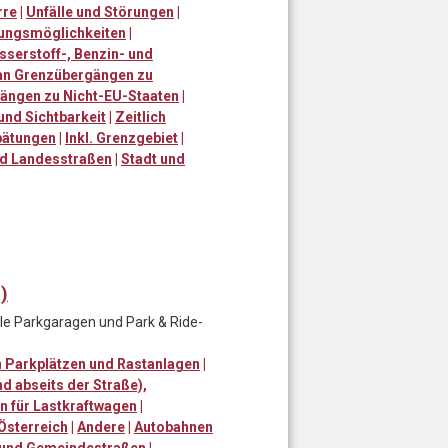
rre
|
Unfälle und Störungen
|
lungsmöglichkeiten
|
sserstoff-, Benzin- und
an Grenzübergängen zu
ängen zu Nicht-EU-Staaten
|
nd Sichtbarkeit
|
Zeitlich
pätungen
|
Inkl. Grenzgebiet
|
d Landesstraßen
|
Stadt und
)
le Parkgaragen und Park & Ride-
n Parkplätzen und Rastanlagen
|
d abseits der Straße),
n für Lastkraftwagen
|
Österreich
|
Andere
|
Autobahnen
 und Gemeindestraßen
|