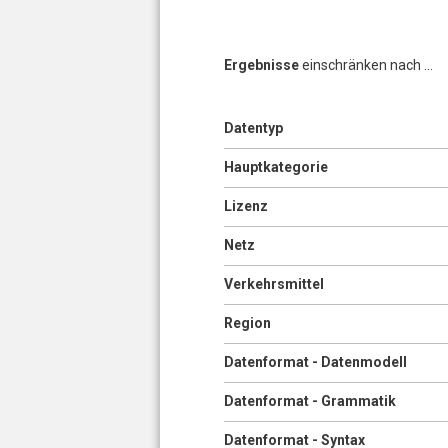
Ergebnisse
einschränken nach ...
Anzeigen
Datentyp
Anzeigen
Hauptkategorie
Anzeigen
Lizenz
Anzeigen
Netz
Anzeigen
Verkehrsmittel
Anzeigen
Region
Anzeigen
Datenformat - Datenmodell
Anzeigen
Datenformat - Grammatik
Anzeigen
Datenformat - Syntax