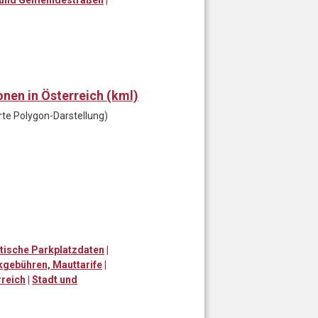
nen in Österreich (kml)
rte Polygon-Darstellung)
tische Parkplatzdaten
|
rkgebühren, Mauttarife
|
rreich
|
Stadt und