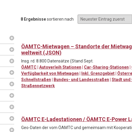
8 Ergebnisse
sortieren nach
ÖAMTC-Mietwagen – Standorte der Mietwag
weltweit (JSON)
Insg. rd. 8.800 Datensätze (Stand Sept.
ÖAMTC
|
Autoverleih Stationen
|
Car-Sharing-Stationen
|
Verfügbarkeit von Mietwagen
|
Inkl. Grenzgebiet
|
Österre
Schnellstraßen
|
Bundes- und Landesstraßen
|
Stadt und
Straßennetzwerk
ÖAMTC E-Ladestationen / ÖAMTC E-Power L
Geo-Daten der vom ÖAMTC und gemeimsam mit Kooperati