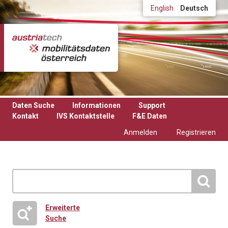
Direkt zum Inhalt
English
Deutsch
Daten Suche
Informationen
Support
Kontakt
IVS Kontaktstelle
F&E Daten
Anmelden
Registrieren
Erweiterte
Suche