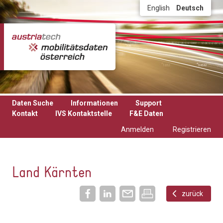
Direkt zum Inhalt
English
Deutsch
Daten Suche
Informationen
Support
Kontakt
IVS Kontaktstelle
F&E Daten
Anmelden
Registrieren
Land Kärnten
zurück