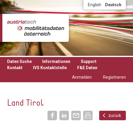
Direkt zum Inhalt
English
Deutsch
Daten Suche
Informationen
Support
Kontakt
IVS Kontaktstelle
F&E Daten
Anmelden
Registrieren
Land Tirol
zurück