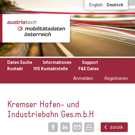
Direkt zum Inhalt
English
Deutsch
Daten Suche
Informationen
Support
Kontakt
IVS Kontaktstelle
F&E Daten
Anmelden
Registrieren
Kremser Hafen- und
Industriebahn Ges.m.b.H
zurück