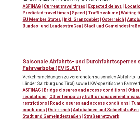
ASFINAG
|
Current travel times
|
Expected delays
|
Locatio
Predicted travel times
|
Speed
|
Traffic volume
|
Waiting t
EU Member States
|
Inkl. Grenzgebiet
|
Österreich
|
Autob
Bundes- und Landesstraßen
|
Stadt und Gemeindestraß
Saisonale Abfahrts- und Durchfahrtssperren 
Fahrverbote (EVIS.AT)
Verkehrsmeldungen zu verordneten saisonalen Abfahrts- un
Länder Salzburg und Tirol) sowie LKW-spezifischen Fahrver
ASFINAG
|
Bridge closures and access conditions
|
Other
regulations
|
Other temporary traffic management measu
restrictions
|
Road closures and access conditions
|
Tun
conditions
|
Österreich
|
Autobahnen und Schnellstraßen
Stadt und Gemeindestraßen
|
Straßennetzwerk