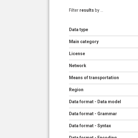
Filter
results
by ...
Show
Data type
Show
Main category
Show
License
Show
Network
Show
Means of transportation
Show
Region
Show
Data format - Data model
Show
Data format - Grammar
Show
Data format - Syntax
Show
Data format - Encoding