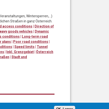
Veranstaltungen, Wintersperren,…)
lichen Straßen in ganz Österreich.
d access conditions
|
Direction of
eavy goods vehicles
|
Dynamic
s conditions
|
Long-term road
r plans
|
Poor road conditions
|
ditions
|
Speed limits
|
Tunnel
ons
|
Inkl. Grenzgebiet
|
Österreich
traßen
|
Stadt und
Sitemap
OK, I agree