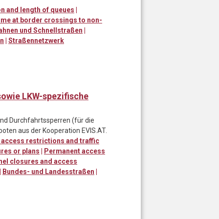
n and length of queues
|
ime at border crossings to non-
ahnen und Schnellstraßen
|
en
|
Straßennetzwerk
sowie LKW-spezifische
d Durchfahrtssperren (für die
boten aus der Kooperation EVIS.AT.
 access restrictions and traffic
res or plans
|
Permanent access
nel closures and access
|
Bundes- und Landesstraßen
|