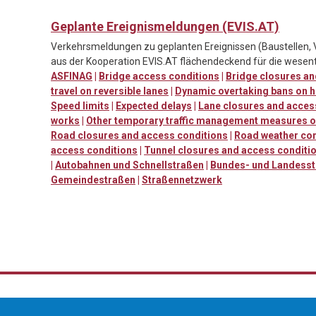
Geplante Ereignismeldungen (EVIS.AT)
Verkehrsmeldungen zu geplanten Ereignissen (Baustellen, 
aus der Kooperation EVIS.AT flächendeckend für die wesent
ASFINAG
|
Bridge access conditions
|
Bridge closures an
travel on reversible lanes
|
Dynamic overtaking bans on h
Speed limits
|
Expected delays
|
Lane closures and acces
works
|
Other temporary traffic management measures o
Road closures and access conditions
|
Road weather con
access conditions
|
Tunnel closures and access conditi
|
Autobahnen und Schnellstraßen
|
Bundes- und Landess
Gemeindestraßen
|
Straßennetzwerk