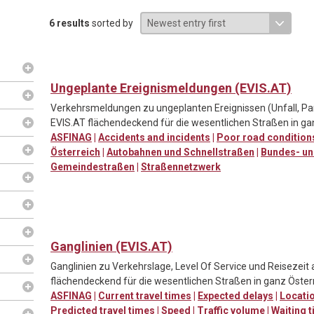
6 results
sorted by
Ungeplante Ereignismeldungen (EVIS.AT)
Verkehrsmeldungen zu ungeplanten Ereignissen (Unfall, Pa
EVIS.AT flächendeckend für die wesentlichen Straßen in ga
ASFINAG
|
Accidents and incidents
|
Poor road condition
Österreich
|
Autobahnen und Schnellstraßen
|
Bundes- un
Gemeindestraßen
|
Straßennetzwerk
Ganglinien (EVIS.AT)
Ganglinien zu Verkehrslage, Level Of Service und Reisezeit
flächendeckend für die wesentlichen Straßen in ganz Österr
ASFINAG
|
Current travel times
|
Expected delays
|
Locatio
Predicted travel times
|
Speed
|
Traffic volume
|
Waiting t