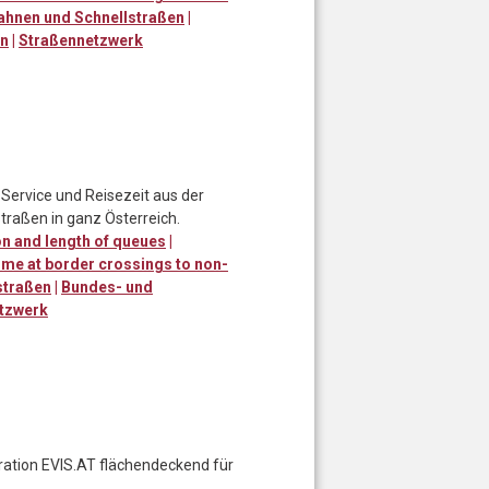
ahnen und Schnellstraßen
|
en
|
Straßennetzwerk
Service und Reisezeit aus der
traßen in ganz Österreich.
n and length of queues
|
ime at border crossings to non-
straßen
|
Bundes- und
tzwerk
eration EVIS.AT flächendeckend für