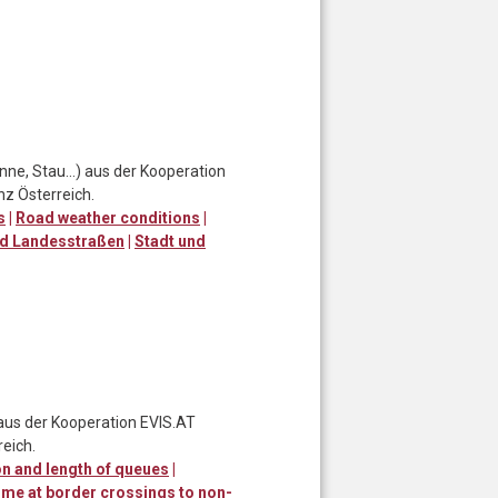
nne, Stau…) aus der Kooperation
nz Österreich.
s
|
Road weather conditions
|
d Landesstraßen
|
Stadt und
 aus der Kooperation EVIS.AT
eich.
n and length of queues
|
ime at border crossings to non-