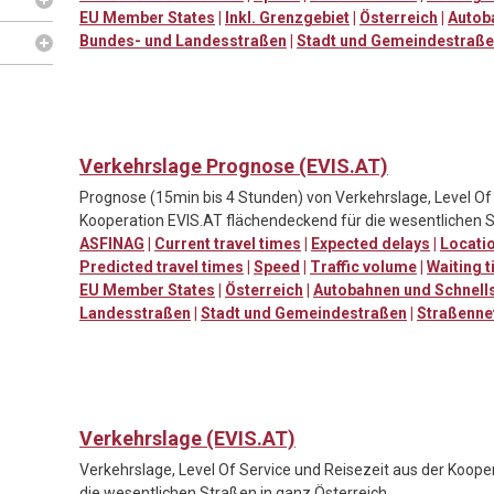
EU Member States
|
Inkl. Grenzgebiet
|
Österreich
|
Autob
Bundes- und Landesstraßen
|
Stadt und Gemeindestraß
Verkehrslage Prognose (EVIS.AT)
Prognose (15min bis 4 Stunden) von Verkehrslage, Level Of 
Kooperation EVIS.AT flächendeckend für die wesentlichen S
ASFINAG
|
Current travel times
|
Expected delays
|
Locatio
Predicted travel times
|
Speed
|
Traffic volume
|
Waiting t
EU Member States
|
Österreich
|
Autobahnen und Schnell
Landesstraßen
|
Stadt und Gemeindestraßen
|
Straßenne
Verkehrslage (EVIS.AT)
Verkehrslage, Level Of Service und Reisezeit aus der Koop
die wesentlichen Straßen in ganz Österreich.