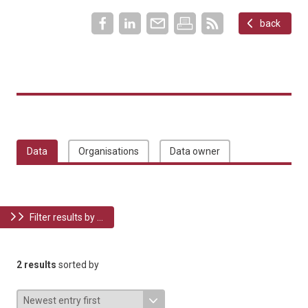
back
Data
Organisations
Data owner
Filter results by ...
2 results
sorted by