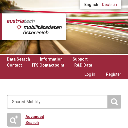
Skip to main content
English
Deutsch
Data Search
Information
Support
Contact
ITS Contactpoint
R&D Data
Log in
Register
Advanced
Search