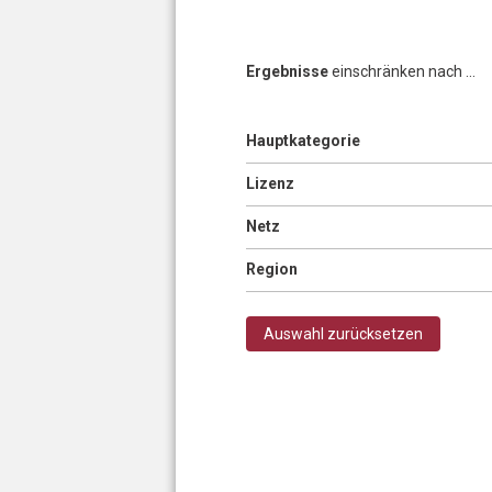
Ergebnisse
einschränken nach ...
Anzeigen
Hauptkategorie
Seiten
Anzeigen
Lizenz
Anzeigen
Netz
Anzeigen
Region