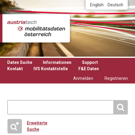
Direkt zum Inhalt
English
Deutsch
Daten Suche
Informationen
Support
Kontakt
IVS Kontaktstelle
F&E Daten
Anmelden
Registrieren
Erweiterte
Suche