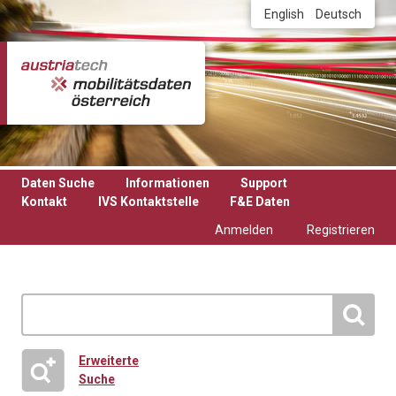
Direkt zum Inhalt
English
Deutsch
Daten Suche
Informationen
Support
Kontakt
IVS Kontaktstelle
F&E Daten
Anmelden
Registrieren
Erweiterte
Suche