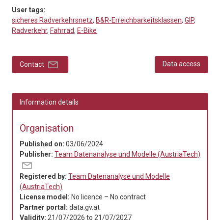
User tags:
sicheres Radverkehrsnetz
,
B&R-Erreichbarkeitsklassen
,
GIP
,
Radverkehr
,
Fahrrad
,
E-Bike
Data access
Contact
Information details
Organisation
Published on:
03/06/2024
Publisher:
Team Datenanalyse und Modelle (AustriaTech)
Registered by:
Team Datenanalyse und Modelle
(AustriaTech)
License model:
No licence – No contract
Partner portal:
data.gv.at
Validity:
21/07/2026
to
21/07/2027