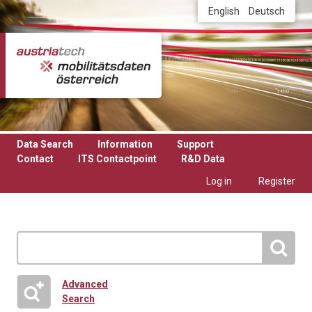
Skip to main content
English
Deutsch
Data Search
Information
Support
Contact
ITS Contactpoint
R&D Data
Log in
Register
Advanced
Search