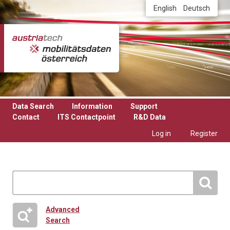
Skip to main content
English
Deutsch
Data Search
Information
Support
Contact
ITS Contactpoint
R&D Data
Log in
Register
Advanced
Search