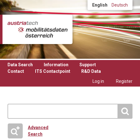
Skip to main content
English
Deutsch
Data Search
Information
Support
Contact
ITS Contactpoint
R&D Data
Log in
Register
Advanced
Search