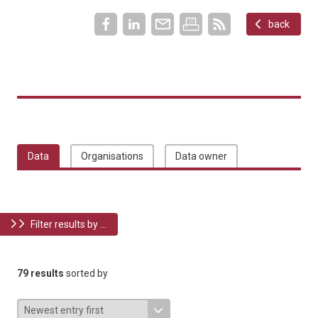
back
Data
Organisations
Data owner
Filter results by ...
79 results
sorted by