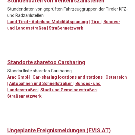
Stundendaten von Verkehrszählstellen
Stundendaten von geprüften Fahrzeuggruppen der Tiroler KFZ-
und Radzählstellen
Land Tirol - Abteilung Mobilitätsplanung
|
Tirol
|
Bundes-
und Landesstraßen
|
Straßennetzwerk
Standorte sharetoo Carsharing
Standortliste sharetoo Carsharing
Arac GmbH
|
Car-sharing locations and stations
|
Österreich
|
Autobahnen und Schnellstraßen
|
Bundes- und
Landesstraßen
|
Stadt und Gemeindestraßen
|
Straßennetzwerk
Ungeplante Ereignismeldungen (EVIS.AT)