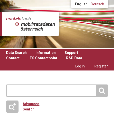
Skip to main content
English
Deutsch
Data Search
Information
Support
Contact
ITS Contactpoint
R&D Data
Log in
Register
Advanced
Search