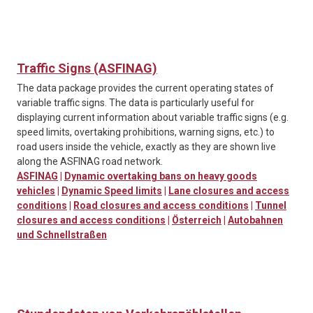
Traffic Signs (ASFINAG)
The data package provides the current operating states of
variable traffic signs. The data is particularly useful for
displaying current information about variable traffic signs (e.g.
speed limits, overtaking prohibitions, warning signs, etc.) to
road users inside the vehicle, exactly as they are shown live
along the ASFINAG road network.
ASFINAG
|
Dynamic overtaking bans on heavy goods
vehicles
|
Dynamic Speed limits
|
Lane closures and access
conditions
|
Road closures and access conditions
|
Tunnel
closures and access conditions
|
Österreich
|
Autobahnen
und Schnellstraßen