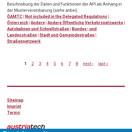
Beschreibung der Daten und Funktionen der API als Anhang in
der Mustervereinbarung (siehe anbei).
ÖAMTC
|
Not included in the Delegated Regulations
|
Österreich
|
Andere
|
Andere Öffentliche Verkehrsnetzwerke
|
Autobahnen und Schnellstraßen
|
Bundes- und
Landesstraßen
|
Stadt und Gemeindestraßen
|
Straßennetzwerk
1
2
3
4
5
6
7
8
next ›
last »
Pages
Sitemap
Imprint
Terms