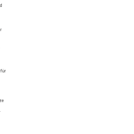
nd
r
n
 für
ze
r