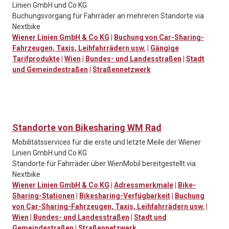
Linien GmbH und Co KG
Buchungsvorgang für Fahrräder an mehreren Standorte via
Nextbike
Wiener Linien GmbH & Co KG
|
Buchung von Car-Sharing-
Fahrzeugen, Taxis, Leihfahrrädern usw.
|
Gängige
Tarifprodukte
|
Wien
|
Bundes- und Landesstraßen
|
Stadt
und Gemeindestraßen
|
Straßennetzwerk
Standorte von Bikesharing WM Rad
Mobilitätsservices für die erste und letzte Meile der Wiener
Linien GmbH und Co KG
Standorte für Fahrräder über WienMobil bereitgestellt via
Nextbike
Wiener Linien GmbH & Co KG
|
Adressmerkmale
|
Bike-
Sharing-Stationen
|
Bikesharing-Verfügbarkeit
|
Buchung
von Car-Sharing-Fahrzeugen, Taxis, Leihfahrrädern usw.
|
Wien
|
Bundes- und Landesstraßen
|
Stadt und
Gemeindestraßen
|
Straßennetzwerk