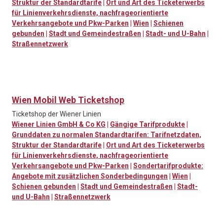
Struktur der Standardtarife
|
Ort und Art des Ticketerwerbs
für Linienverkehrsdienste, nachfrageorientierte
Verkehrsangebote und Pkw-Parken
|
Wien
|
Schienen
gebunden
|
Stadt und Gemeindestraßen
|
Stadt- und U-Bahn
|
Straßennetzwerk
Wien Mobil Web Ticketshop
Ticketshop der Wiener Linien
Wiener Linien GmbH & Co KG
|
Gängige Tarifprodukte
|
Grunddaten zu normalen Standardtarifen: Tarifnetzdaten,
Struktur der Standardtarife
|
Ort und Art des Ticketerwerbs
für Linienverkehrsdienste, nachfrageorientierte
Verkehrsangebote und Pkw-Parken
|
Sondertarifprodukte:
Angebote mit zusätzlichen Sonderbedingungen
|
Wien
|
Schienen gebunden
|
Stadt und Gemeindestraßen
|
Stadt-
und U-Bahn
|
Straßennetzwerk