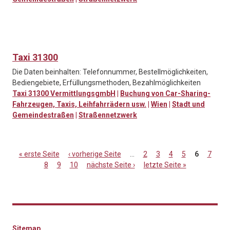
Taxi 31300
Die Daten beinhalten: Telefonnummer, Bestellmöglichkeiten,
Bediengebiete, Erfüllungsmethoden, Bezahlmöglichkeiten
Taxi 31300 VermittlungsgmbH
|
Buchung von Car-Sharing-
Fahrzeugen, Taxis, Leihfahrrädern usw.
|
Wien
|
Stadt und
Gemeindestraßen
|
Straßennetzwerk
« erste Seite
‹ vorherige Seite
…
2
3
4
5
6
7
8
9
10
nächste Seite ›
letzte Seite »
Seiten
Sitemap