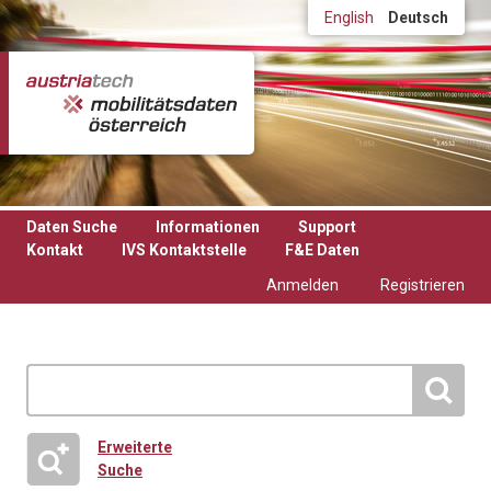
Direkt zum Inhalt
English
Deutsch
Daten Suche
Informationen
Support
Kontakt
IVS Kontaktstelle
F&E Daten
Anmelden
Registrieren
Erweiterte
Suche