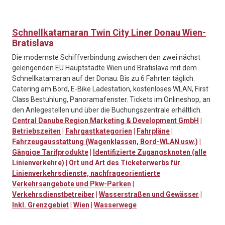
Schnellkatamaran Twin City Liner Donau Wien-
Bratislava
Die modernste Schiffverbindung zwischen den zwei nächst
gelengenden EU Hauptstädte Wien und Bratislava mit dem
Schnellkatamaran auf der Donau. Bis zu 6 Fahrten täglich.
Catering am Bord, E-Bike Ladestation, kostenloses WLAN, First
Class Bestuhlung, Panoramafenster. Tickets im Onlineshop, an
den Anlegestellen und über die Buchungszentrale erhältlich.
Central Danube Region Marketing & Development GmbH
|
Betriebszeiten
|
Fahrgastkategorien
|
Fahrpläne
|
Fahrzeugausstattung (Wagenklassen, Bord-WLAN usw.)
|
Gängige Tarifprodukte
|
Identifizierte Zugangsknoten (alle
Linienverkehre)
|
Ort und Art des Ticketerwerbs für
Linienverkehrsdienste, nachfrageorientierte
Verkehrsangebote und Pkw-Parken
|
Verkehrsdienstbetreiber
|
Wasserstraßen und Gewässer
|
Inkl. Grenzgebiet
|
Wien
|
Wasserwege