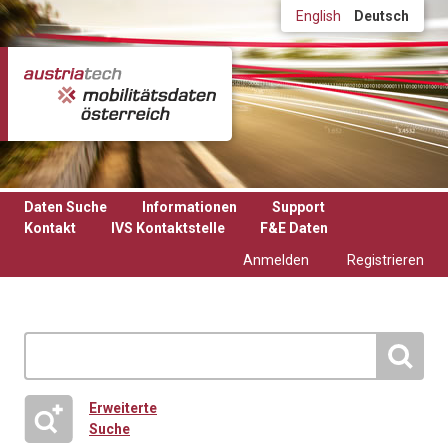
Direkt zum Inhalt
English
Deutsch
Daten Suche
Informationen
Support
Kontakt
IVS Kontaktstelle
F&E Daten
Anmelden
Registrieren
Erweiterte
Suche