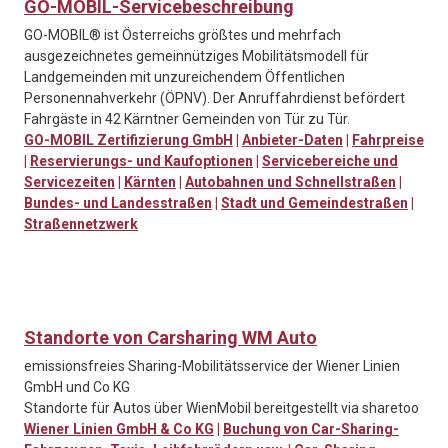
GO-MOBIL-Servicebeschreibung
GO-MOBIL® ist Österreichs größtes und mehrfach
ausgezeichnetes gemeinnütziges Mobilitätsmodell für
Landgemeinden mit unzureichendem Öffentlichen
Personennahverkehr (ÖPNV). Der Anruffahrdienst befördert
Fahrgäste in 42 Kärntner Gemeinden von Tür zu Tür.
GO-MOBIL Zertifizierung GmbH
|
Anbieter-Daten
|
Fahrpreise
|
Reservierungs- und Kaufoptionen
|
Servicebereiche und
Servicezeiten
|
Kärnten
|
Autobahnen und Schnellstraßen
|
Bundes- und Landesstraßen
|
Stadt und Gemeindestraßen
|
Straßennetzwerk
Standorte von Carsharing WM Auto
emissionsfreies Sharing-Mobilitätsservice der Wiener Linien
GmbH und Co KG
Standorte für Autos über WienMobil bereitgestellt via sharetoo
Wiener Linien GmbH & Co KG
|
Buchung von Car-Sharing-