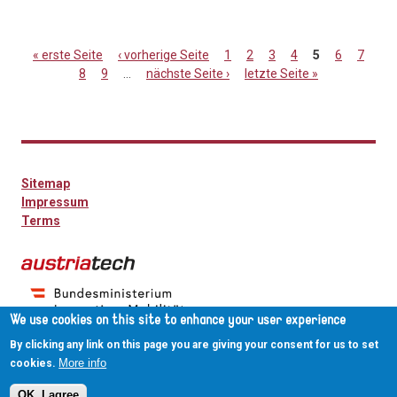
« erste Seite
‹ vorherige Seite
1
2
3
4
5
6
7
8
9
…
nächste Seite ›
letzte Seite »
Seiten
Sitemap
Impressum
Terms
We use cookies on this site to enhance your user experience
By clicking any link on this page you are giving your consent for us to set
More info
cookies.
OK, I agree