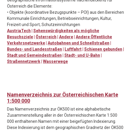
Geographische Informationssysteme flächendeckend für
Österreich die Elemente:
• Objekte (koordinative Bezugspunkte – POI) aus den Bereichen
Kommunale Einrichtungen, Betriebseinrichtungen, Kultur,
Freizeit und Sport, Schutzeinrichtungen
AustriaTech
|
Sehenswürdigkeiten als mögliche
Besuchsziele
|
Österreich
|
Andere
|
Andere Öffentliche
Verkehrsnetzwerke
|
Autobahnen und Schnellstraßen
|
Bundes- und Landesstraßen
|
Luftfahrt
|
Schienen gebunden
|
Stadt und Gemeindestraßen
|
Stadt- und U-Bahn
|
Straßennetzwerk
|
Wasserwege
Namenverzeichnis zur Österreichischen Karte
1:500 000
Das Namenverzeichnis zur ÖK500 ist eine alphabetische
Zusammenstellung aller in der Österreichischen Karte 1:500
000 enthaltenen Namen mit einer beigefügten Indexierung.
Diese Indexierung ist dem geographischen Gradnetz der ÖK500