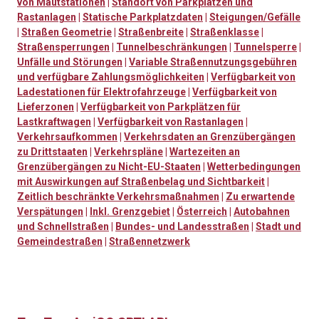
von Mautstationen
|
Standort von Parkplätzen und
Rastanlagen
|
Statische Parkplatzdaten
|
Steigungen/Gefälle
|
Straßen Geometrie
|
Straßenbreite
|
Straßenklasse
|
Straßensperrungen
|
Tunnelbeschränkungen
|
Tunnelsperre
|
Unfälle und Störungen
|
Variable Straßennutzungsgebühren
und verfügbare Zahlungsmöglichkeiten
|
Verfügbarkeit von
Ladestationen für Elektrofahrzeuge
|
Verfügbarkeit von
Lieferzonen
|
Verfügbarkeit von Parkplätzen für
Lastkraftwagen
|
Verfügbarkeit von Rastanlagen
|
Verkehrsaufkommen
|
Verkehrsdaten an Grenzübergängen
zu Drittstaaten
|
Verkehrspläne
|
Wartezeiten an
Grenzübergängen zu Nicht-EU-Staaten
|
Wetterbedingungen
mit Auswirkungen auf Straßenbelag und Sichtbarkeit
|
Zeitlich beschränkte Verkehrsmaßnahmen
|
Zu erwartende
Verspätungen
|
Inkl. Grenzgebiet
|
Österreich
|
Autobahnen
und Schnellstraßen
|
Bundes- und Landesstraßen
|
Stadt und
Gemeindestraßen
|
Straßennetzwerk