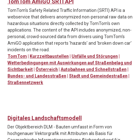
TomTom AmiGO SRTI API
TomTom's Safety Related Traffic Information (SRTI) API is a
webservice that delivers anonymized non-personal raw data on
hazardous situations directly collected by TomTom's own
applications. The content of the API includes anonymized, non-
personal, crowd-sourced data from drivers using TomTom's
AmiGO application that reports 'hazards' and 'broken down car'
incidents on the road.
TomTom
|
Kurzzeitbaustellen
|
Unfälle und Störungen
|
Wetterbedingungen mit Auswirkungen auf Straßenbelag und
Sichtbarkeit
|
Österreich
|
Autobahnen und Schnellstraßen
|
Bundes- und Landesstraßen
|
Stadt und Gemeindestraßen
|
Straßennetzwerk
Digitales Landschaftsmodell
Der Objektbereich DLM - Bauten umfasst in Form von
hochgenauer Vektorgrafik mit Attributen als Basis für