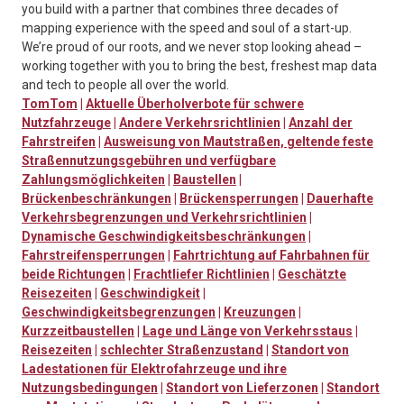
you build with a partner that combines three decades of
mapping experience with the speed and soul of a start-up.
We’re proud of our roots, and we never stop looking ahead –
working together with you to bring the best, freshest map data
and tech to people all over the world.
TomTom
|
Aktuelle Überholverbote für schwere
Nutzfahrzeuge
|
Andere Verkehrsrichtlinien
|
Anzahl der
Fahrstreifen
|
Ausweisung von Mautstraßen, geltende feste
Straßennutzungsgebühren und verfügbare
Zahlungsmöglichkeiten
|
Baustellen
|
Brückenbeschränkungen
|
Brückensperrungen
|
Dauerhafte
Verkehrsbegrenzungen und Verkehrsrichtlinien
|
Dynamische Geschwindigkeitsbeschränkungen
|
Fahrstreifensperrungen
|
Fahrtrichtung auf Fahrbahnen für
beide Richtungen
|
Frachtliefer Richtlinien
|
Geschätzte
Reisezeiten
|
Geschwindigkeit
|
Geschwindigkeitsbegrenzungen
|
Kreuzungen
|
Kurzzeitbaustellen
|
Lage und Länge von Verkehrsstaus
|
Reisezeiten
|
schlechter Straßenzustand
|
Standort von
Ladestationen für Elektrofahrzeuge und ihre
Nutzungsbedingungen
|
Standort von Lieferzonen
|
Standort