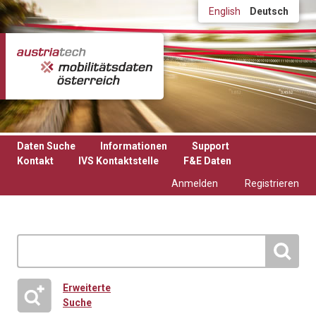
Direkt zum Inhalt
English
Deutsch
Daten Suche
Informationen
Support
Kontakt
IVS Kontaktstelle
F&E Daten
Anmelden
Registrieren
Erweiterte
Suche