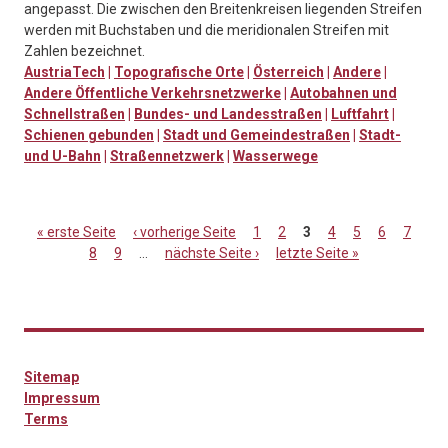
angepasst. Die zwischen den Breitenkreisen liegenden Streifen
werden mit Buchstaben und die meridionalen Streifen mit
Zahlen bezeichnet.
AustriaTech
|
Topografische Orte
|
Österreich
|
Andere
|
Andere Öffentliche Verkehrsnetzwerke
|
Autobahnen und
Schnellstraßen
|
Bundes- und Landesstraßen
|
Luftfahrt
|
Schienen gebunden
|
Stadt und Gemeindestraßen
|
Stadt-
und U-Bahn
|
Straßennetzwerk
|
Wasserwege
« erste Seite
‹ vorherige Seite
1
2
3
4
5
6
7
8
9
…
nächste Seite ›
letzte Seite »
Seiten
Sitemap
Impressum
Terms